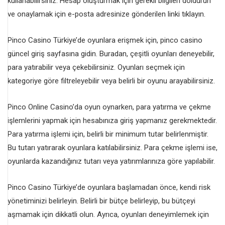
kullanabilirsiniz. Hesap oluşturmak için gerekli bilgileri doldurun
ve onaylamak için e-posta adresinize gönderilen linki tıklayın.
Pinco Casino Türkiye’de oyunlara erişmek için, pinco casino
güncel giriş sayfasına gidin. Buradan, çeşitli oyunları deneyebilir,
para yatırabilir veya çekebilirsiniz. Oyunları seçmek için
kategoriye göre filtreleyebilir veya belirli bir oyunu arayabilirsiniz.
Pinco Online Casino’da oyun oynarken, para yatırma ve çekme
işlemlerini yapmak için hesabınıza giriş yapmanız gerekmektedir.
Para yatırma işlemi için, belirli bir minimum tutar belirlenmiştir.
Bu tutarı yatırarak oyunlara katılabilirsiniz. Para çekme işlemi ise,
oyunlarda kazandığınız tutarı veya yatırımlarınıza göre yapılabilir.
Pinco Casino Türkiye’de oyunlara başlamadan önce, kendi risk
yönetiminizi belirleyin. Belirli bir bütçe belirleyip, bu bütçeyi
aşmamak için dikkatli olun. Ayrıca, oyunları deneyimlemek için