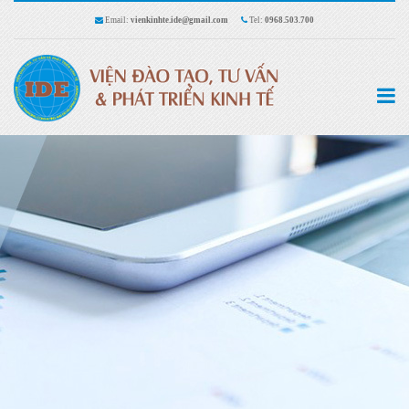
Email:
vienkinhte.ide@gmail.com
Tel:
0968.503.700