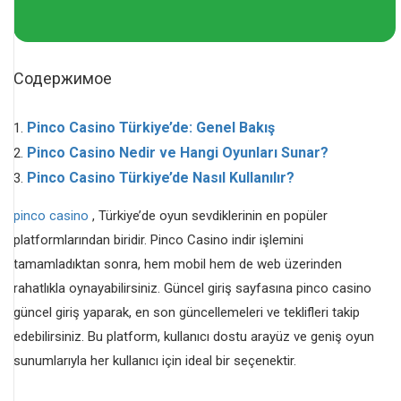
Содержимое
Pinco Casino Türkiye’de: Genel Bakış
Pinco Casino Nedir ve Hangi Oyunları Sunar?
Pinco Casino Türkiye’de Nasıl Kullanılır?
pinco casino
, Türkiye’de oyun sevdiklerinin en popüler
platformlarından biridir. Pinco Casino indir işlemini
tamamladıktan sonra, hem mobil hem de web üzerinden
rahatlıkla oynayabilirsiniz. Güncel giriş sayfasına pinco casino
güncel giriş yaparak, en son güncellemeleri ve teklifleri takip
edebilirsiniz. Bu platform, kullanıcı dostu arayüz ve geniş oyun
sunumlarıyla her kullanıcı için ideal bir seçenektir.