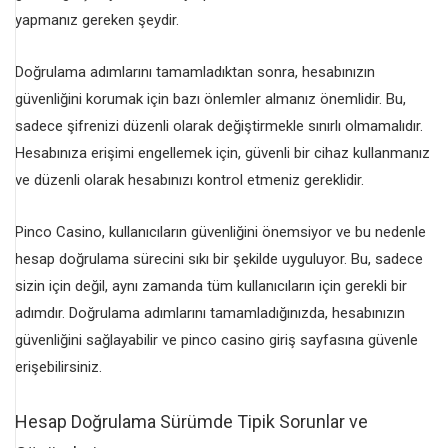
yapmanız gereken şeydir.
Doğrulama adımlarını tamamladıktan sonra, hesabınızın
güvenliğini korumak için bazı önlemler almanız önemlidir. Bu,
sadece şifrenizi düzenli olarak değiştirmekle sınırlı olmamalıdır.
Hesabınıza erişimi engellemek için, güvenli bir cihaz kullanmanız
ve düzenli olarak hesabınızı kontrol etmeniz gereklidir.
Pinco Casino, kullanıcıların güvenliğini önemsiyor ve bu nedenle
hesap doğrulama sürecini sıkı bir şekilde uyguluyor. Bu, sadece
sizin için değil, aynı zamanda tüm kullanıcıların için gerekli bir
adımdır. Doğrulama adımlarını tamamladığınızda, hesabınızın
güvenliğini sağlayabilir ve pinco casino giriş sayfasına güvenle
erişebilirsiniz.
Hesap Doğrulama Sürümde Tipik Sorunlar ve