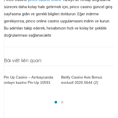
sürecini daha kolay hale getirmek için, pinco casino güncel giriş
sayfasına gidin ve gerekli bilgileri doldurun. Eğer indirme
gerekiyorsa, pinco online casino uygulamasını indirin ve kurun.
Bu adımları takip ederek, hesabınızın hızlı ve kolay bir şekilde
doğrulanması sağlanacaktır.
Bài viết liên quan:
Pin Up Casino – Azrbaycanda
Betify Casino Avis Bonus
onlayn kazino Pin-Up.10591
exclusif 2026.5644 (2)