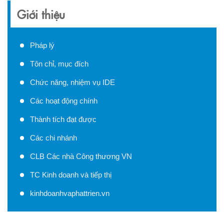
Giới thiệu
Pháp lý
Tôn chỉ, mục đích
Chức năng, nhiệm vụ IDE
Các hoạt động chính
Thành tích đạt được
Các chi nhánh
CLB Các nhà Công thương VN
TC Kinh doanh và tiếp thị
kinhdoanhvaphattrien.vn