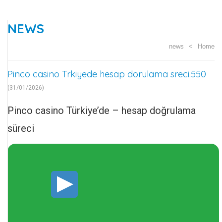
NEWS
news
Home
Pinco casino Trkiyede hesap dorulama sreci.550
(31/01/2026)
Pinco casino Türkiye’de – hesap doğrulama
süreci