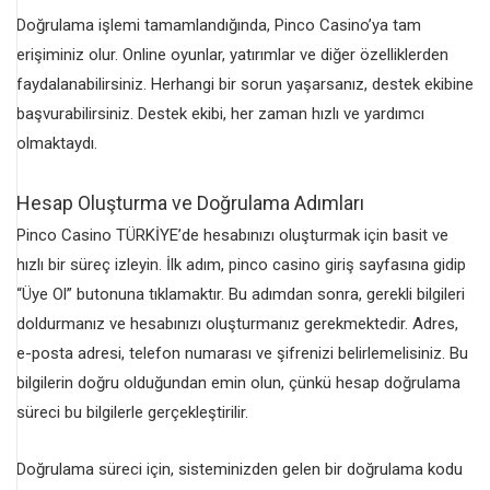
Doğrulama işlemi tamamlandığında, Pinco Casino’ya tam
erişiminiz olur. Online oyunlar, yatırımlar ve diğer özelliklerden
faydalanabilirsiniz. Herhangi bir sorun yaşarsanız, destek ekibine
başvurabilirsiniz. Destek ekibi, her zaman hızlı ve yardımcı
olmaktaydı.
Hesap Oluşturma ve Doğrulama Adımları
Pinco Casino TÜRKİYE’de hesabınızı oluşturmak için basit ve
hızlı bir süreç izleyin. İlk adım, pinco casino giriş sayfasına gidip
“Üye Ol” butonuna tıklamaktır. Bu adımdan sonra, gerekli bilgileri
doldurmanız ve hesabınızı oluşturmanız gerekmektedir. Adres,
e-posta adresi, telefon numarası ve şifrenizi belirlemelisiniz. Bu
bilgilerin doğru olduğundan emin olun, çünkü hesap doğrulama
süreci bu bilgilerle gerçekleştirilir.
Doğrulama süreci için, sisteminizden gelen bir doğrulama kodu