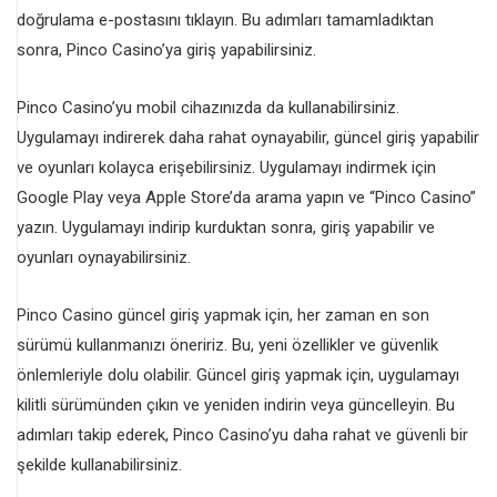
doğrulama e-postasını tıklayın. Bu adımları tamamladıktan
sonra, Pinco Casino’ya giriş yapabilirsiniz.
Pinco Casino’yu mobil cihazınızda da kullanabilirsiniz.
Uygulamayı indirerek daha rahat oynayabilir, güncel giriş yapabilir
ve oyunları kolayca erişebilirsiniz. Uygulamayı indirmek için
Google Play veya Apple Store’da arama yapın ve “Pinco Casino”
yazın. Uygulamayı indirip kurduktan sonra, giriş yapabilir ve
oyunları oynayabilirsiniz.
Pinco Casino güncel giriş yapmak için, her zaman en son
sürümü kullanmanızı öneririz. Bu, yeni özellikler ve güvenlik
önlemleriyle dolu olabilir. Güncel giriş yapmak için, uygulamayı
kilitli sürümünden çıkın ve yeniden indirin veya güncelleyin. Bu
adımları takip ederek, Pinco Casino’yu daha rahat ve güvenli bir
şekilde kullanabilirsiniz.