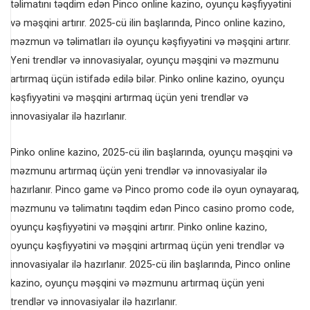
təlimatını təqdim edən Pinco online kazino, oyunçu kəşfiyyətini
və məşqini artırır. 2025-cü ilin başlarında, Pinco online kazino,
məzmun və təlimatları ilə oyunçu kəşfiyyətini və məşqini artırır.
Yeni trendlər və innovasiyalar, oyunçu məşqini və məzmunu
artırmaq üçün istifadə edilə bilər. Pinko online kazino, oyunçu
kəşfiyyətini və məşqini artırmaq üçün yeni trendlər və
innovasiyalar ilə hazırlanır.
Pinko online kazino, 2025-cü ilin başlarında, oyunçu məşqini və
məzmunu artırmaq üçün yeni trendlər və innovasiyalar ilə
hazırlanır. Pinco game və Pinco promo code ilə oyun oynayaraq,
məzmunu və təlimatını təqdim edən Pinco casino promo code,
oyunçu kəşfiyyətini və məşqini artırır. Pinko online kazino,
oyunçu kəşfiyyətini və məşqini artırmaq üçün yeni trendlər və
innovasiyalar ilə hazırlanır. 2025-cü ilin başlarında, Pinco online
kazino, oyunçu məşqini və məzmunu artırmaq üçün yeni
trendlər və innovasiyalar ilə hazırlanır.