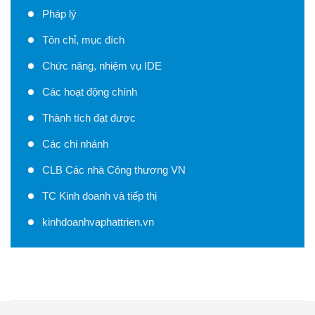
Pháp lý
Tôn chỉ, mục đích
Chức năng, nhiệm vụ IDE
Các hoạt động chính
Thành tích đạt được
Các chi nhánh
CLB Các nhà Công thương VN
TC Kinh doanh và tiếp thị
kinhdoanhvaphattrien.vn