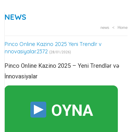
NEWS
news
Home
Pinco Online Kazino 2025 Yeni Trendlr v
nnovasiyalar.2372
(28/01/2026)
Pinco Online Kazino 2025 – Yeni Trendlər və
İnnovasiyalar
OYNA