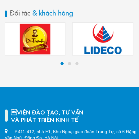
Đối tác
& khách hàng
VIỆN ĐÀO TẠO, TƯ VẤN
VÀ PHÁT TRIỂN KINH TẾ
P.411-412, nhà E1, Khu Ngoại giao đoàn Trung Tự, số 6 Đặng
Văn Ngữ, Đống Đa, Hà Nội