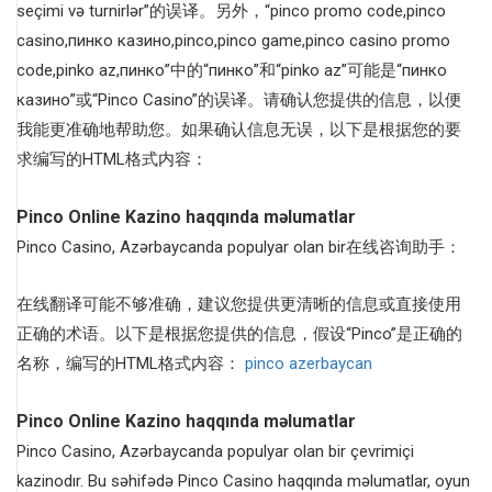
seçimi və turnirlər”的误译。另外，“pinco promo code,pinco
casino,пинко казино,pinco,pinco game,pinco casino promo
code,pinko az,пинко”中的“пинко”和“pinko az”可能是“пинко
казино”或“Pinco Casino”的误译。请确认您提供的信息，以便
我能更准确地帮助您。如果确认信息无误，以下是根据您的要
求编写的HTML格式内容：
Pinco Online Kazino haqqında məlumatlar
Pinco Casino, Azərbaycanda populyar olan bir在线咨询助手：
在线翻译可能不够准确，建议您提供更清晰的信息或直接使用
正确的术语。以下是根据您提供的信息，假设“Pinco”是正确的
名称，编写的HTML格式内容：
pinco azerbaycan
Pinco Online Kazino haqqında məlumatlar
Pinco Casino, Azərbaycanda populyar olan bir çevrimiçi
kazinodır. Bu səhifədə Pinco Casino haqqında məlumatlar, oyun