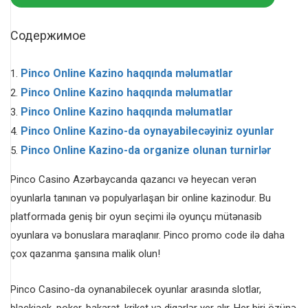
Содержимое
Pinco Online Kazino haqqında məlumatlar
Pinco Online Kazino haqqında məlumatlar
Pinco Online Kazino haqqında məlumatlar
Pinco Online Kazino-da oynayabilecəyiniz oyunlar
Pinco Online Kazino-da organize olunan turnirlər
Pinco Casino Azərbaycanda qazancı və heyecan verən
oyunlarla tanınan və populyarlaşan bir online kazinodur. Bu
platformada geniş bir oyun seçimi ilə oyunçu mütənasib
oyunlara və bonuslara maraqlanır. Pinco promo code ilə daha
çox qazanma şansına malik olun!
Pinco Casino-da oynanabilecek oyunlar arasında slotlar,