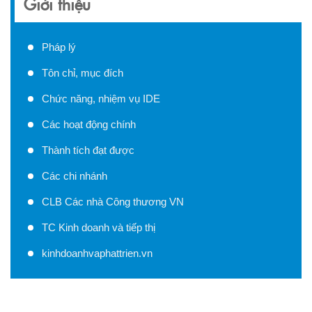
Giới thiệu
Pháp lý
Tôn chỉ, mục đích
Chức năng, nhiệm vụ IDE
Các hoạt động chính
Thành tích đạt được
Các chi nhánh
CLB Các nhà Công thương VN
TC Kinh doanh và tiếp thị
kinhdoanhvaphattrien.vn