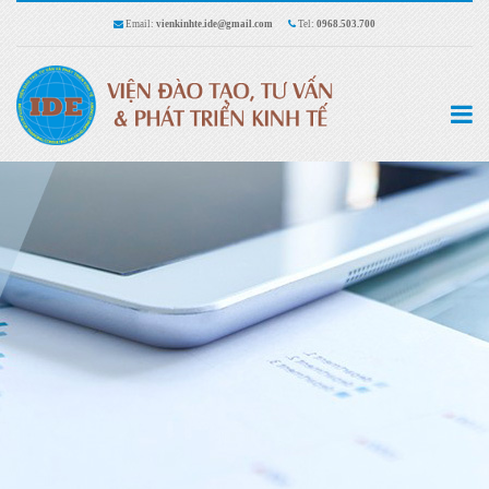
Email:
vienkinhte.ide@gmail.com
Tel:
0968.503.700