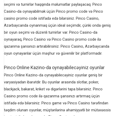
seçimi və turnirlər haqqında məlumatlar paylaşacaq. Pinco
Casino-da oynayabilmək üçün Pinco promo code və Pinco
casino promo code istifadə edə bilərsiniz. Pinco Casino,
Azərbaycanda oynanmaq üçün ideal seçimdir, çünki onda geniş
bir oyun seçimi və düzenli turnirlər var. Pinco Casino-da
oynayaraq, Pinco Casino və Pinco Casino promo code ilə
qazanma şansınızı artırabilirsiniz. Pinco Casino, Azərbaycanda
oyun oynayanlar üçün məşhur və güvenilir bir platformadır.
Pinco Online Kazino-da oynayabilecəyiniz oyunlar
Pinco Online Kazino-da oynayabilecəyiniz oyunlar geniş bir
varyasiyadan ibarətdir. Bu oyunlar arasında slotlar, poker,
blackjack, bakarat, kriket və digərlərini tapa bilərsiniz. Pinco
Casino promo code ilə qazanma şansınızı artırmaq üçün
istifadə edə bilərsiniz. Pinco game və Pinco Casino tərəfindən
təqdim olunan oyunlar, müştərilərinə əhəmiyyətli bir mütəxəssis