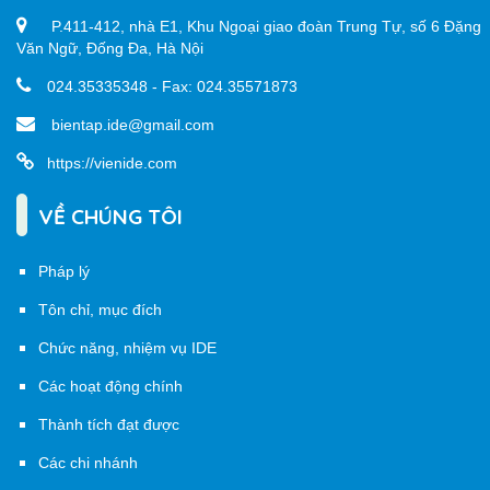
P.411-412, nhà E1, Khu Ngoại giao đoàn Trung Tự, số 6 Đặng
Văn Ngữ, Đống Đa, Hà Nội
024.35335348 - Fax: 024.35571873
bientap.ide@gmail.com
https://vienide.com
VỀ CHÚNG TÔI
Pháp lý
Tôn chỉ, mục đích
Chức năng, nhiệm vụ IDE
Các hoạt động chính
Thành tích đạt được
Các chi nhánh