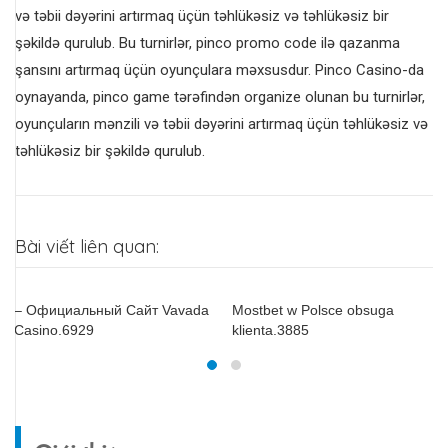
və təbii dəyərini artırmaq üçün təhlükəsiz və təhlükəsiz bir
şəkildə qurulub. Bu turnirlər, pinco promo code ilə qazanma
şansını artırmaq üçün oyunçulara məxsusdur. Pinco Casino-da
oynayanda, pinco game tərəfindən organize olunan bu turnirlər,
oyunçuların mənzili və təbii dəyərini artırmaq üçün təhlükəsiz və
təhlükəsiz bir şəkildə qurulub.
Bài viết liên quan:
– Официальный Сайт Vavada
Mostbet w Polsce obsuga
Casino.6929
klienta.3885