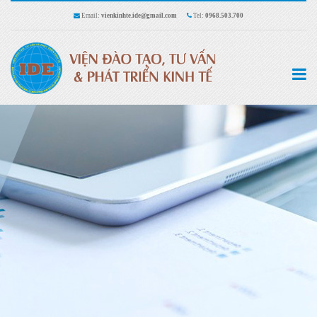
Email:
vienkinhte.ide@gmail.com
Tel:
0968.503.700