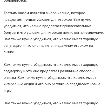
обновляются.
Третьим шагом является выбор казино, которое
предлагает лучшие условия для игроков. Вам нужно
убедиться, что казино предлагает привлекательные
бонусы и что условия для игроков являются приемлемыми.
Вам также нужно убедиться, что казино имеет хорошую
репутацию и что оно является надежным игроком на
рынке.
Вам также нужно убедиться, что казино имеет хорошую
поддержку и что оно предлагает различные способы
оплаты. Вам также нужно убедиться, что казино имеет
интересные акции и что оно регулярно предлагает новые
игры.
Вам также нужно убедиться, что казино имеет хорошую