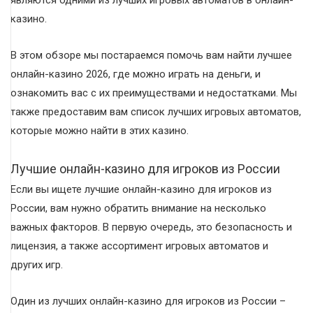
являются одними из лучших игровых автоматов в онлайн-
казино.
В этом обзоре мы постараемся помочь вам найти лучшее
онлайн-казино 2026, где можно играть на деньги, и
ознакомить вас с их преимуществами и недостатками. Мы
также предоставим вам список лучших игровых автоматов,
которые можно найти в этих казино.
Лучшие онлайн-казино для игроков из России
Если вы ищете лучшие онлайн-казино для игроков из
России, вам нужно обратить внимание на несколько
важных факторов. В первую очередь, это безопасность и
лицензия, а также ассортимент игровых автоматов и
других игр.
Один из лучших онлайн-казино для игроков из России –