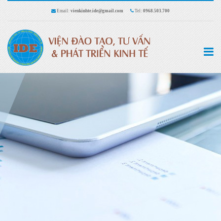
Email:
vienkinhte.ide@gmail.com
Tel:
0968.503.700