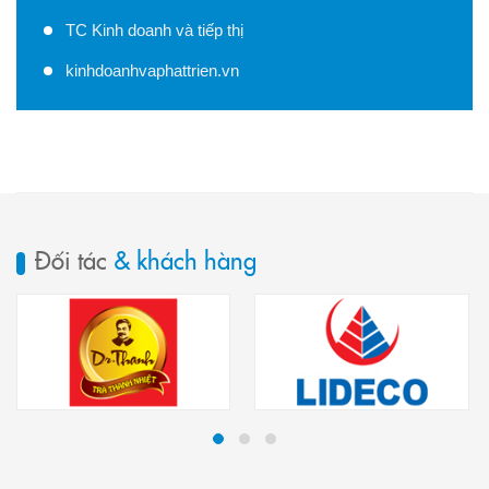
TC Kinh doanh và tiếp thị
kinhdoanhvaphattrien.vn
Đối tác
& khách hàng