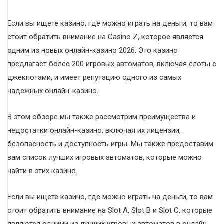
Если вы ищете казино, где можно играть на деньги, то вам
стоит обратить внимание на Casino Z, которое является
одним из новых онлайн-казино 2026. Это казино
предлагает более 200 игровых автоматов, включая слоты с
джекпотами, и имеет репутацию одного из самых
надежных онлайн-казино.
В этом обзоре мы также рассмотрим преимущества и
недостатки онлайн-казино, включая их лицензии,
безопасность и доступность игры. Мы также предоставим
вам список лучших игровых автоматов, которые можно
найти в этих казино.
Если вы ищете казино, где можно играть на деньги, то вам
стоит обратить внимание на Slot A, Slot B и Slot C, которые