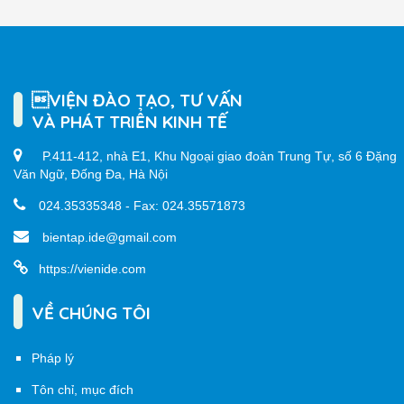
VIỆN ĐÀO TẠO, TƯ VẤN
VÀ PHÁT TRIỂN KINH TẾ
P.411-412, nhà E1, Khu Ngoại giao đoàn Trung Tự, số 6 Đặng
Văn Ngữ, Đống Đa, Hà Nội
024.35335348 - Fax: 024.35571873
bientap.ide@gmail.com
https://vienide.com
VỀ CHÚNG TÔI
Pháp lý
Tôn chỉ, mục đích