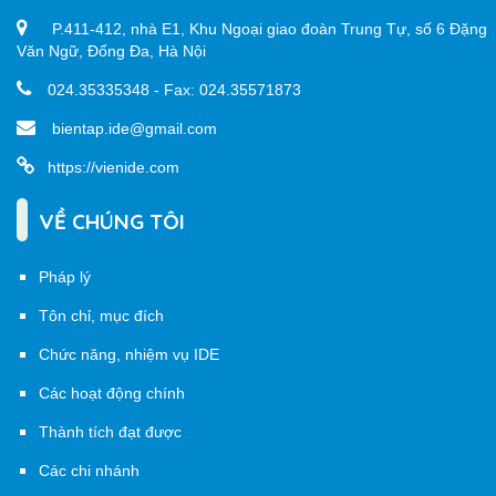
P.411-412, nhà E1, Khu Ngoại giao đoàn Trung Tự, số 6 Đặng
Văn Ngữ, Đống Đa, Hà Nội
024.35335348 - Fax: 024.35571873
bientap.ide@gmail.com
https://vienide.com
VỀ CHÚNG TÔI
Pháp lý
Tôn chỉ, mục đích
Chức năng, nhiệm vụ IDE
Các hoạt động chính
Thành tích đạt được
Các chi nhánh