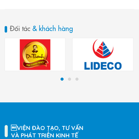
Đối tác
& khách hàng
VIỆN ĐÀO TẠO, TƯ VẤN
VÀ PHÁT TRIỂN KINH TẾ