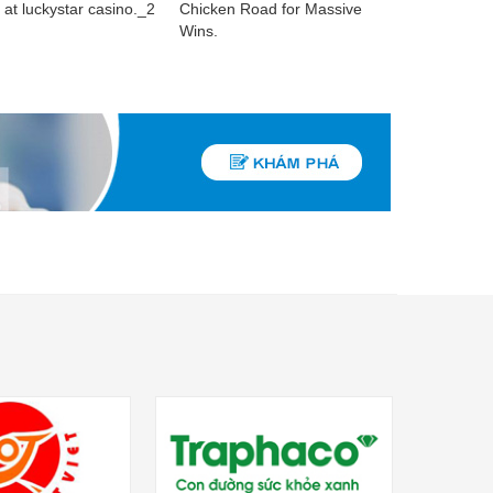
ckystar casino._2
Chicken Road for Massive
Destination_3
Wins.