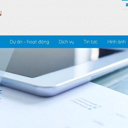
c
Dự án – hoạt động
Dịch vụ
Tin tức
Hình ảnh