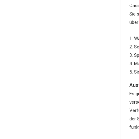
Casi
Sie 
über 
Wä
Se
Sp
Ma
Si
Aus
Es g
vers
Verf
der 
funk