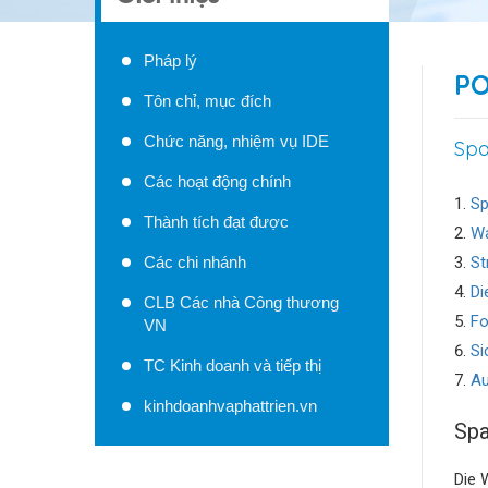
Pháp lý
P
Tôn chỉ, mục đích
Chức năng, nhiệm vụ IDE
Spa
Các hoạt động chính
Sp
Thành tích đạt được
Wa
Các chi nhánh
St
Di
CLB Các nhà Công thương
Fo
VN
Si
TC Kinh doanh và tiếp thị
Au
kinhdoanhvaphattrien.vn
Spa
Die 