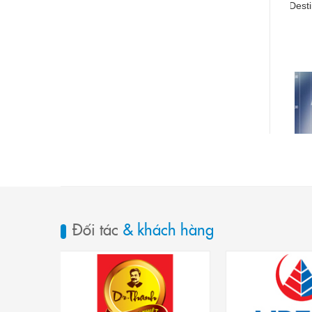
 at luckystar casino._2
Chicken Road for Massive
Destinati
Wins.
Đối tác
& khách hàng