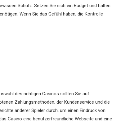
gewissen Schutz. Setzen Sie sich ein Budget und halten
benötigen. Wenn Sie das Gefühl haben, die Kontrolle
uswahl des richtigen Casinos sollten Sie auf
botenen Zahlungsmethoden, der Kundenservice und die
richte anderer Spieler durch, um einen Eindruck von
das Casino eine benutzerfreundliche Webseite und eine