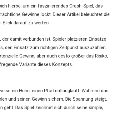
sich hierbei um ein faszinierendes Crash-Spiel, das
ächtliche Gewinne lockt. Dieser Artikel beleuchtet die
n Blick darauf zu werfen.
, der damit verbunden ist. Spieler platzieren Einsätze
 es, den Einsatz zum richtigen Zeitpunkt auszuzahlen,
otenzielle Gewinn, aber auch desto größer das Risiko,
aufregende Variante dieses Konzepts.
rweise ein Huhn, einen Pfad entlangläuft. Während das
zahlen und seinen Gewinn sichern. Die Spannung steigt,
 geht. Das Spiel zeichnet sich durch seine simple,