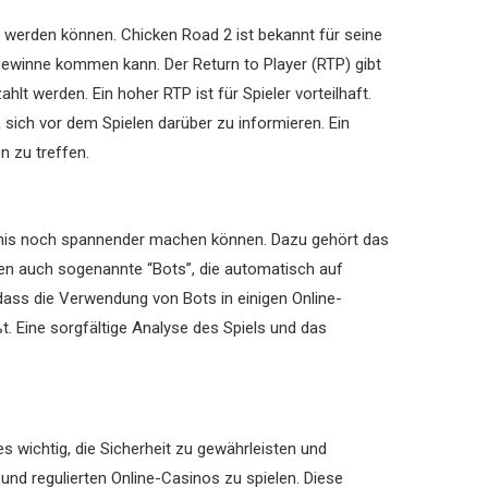
et werden können. Chicken Road 2 ist bekannt für seine
Gewinne kommen kann. Der Return to Player (RTP) gibt
hlt werden. Ein hoher RTP ist für Spieler vorteilhaft.
 sich vor dem Spielen darüber zu informieren. Ein
n zu treffen.
rlebnis noch spannender machen können. Dazu gehört das
zen auch sogenannte “Bots”, die automatisch auf
 dass die Verwendung von Bots in einigen Online-
 Eine sorgfältige Analyse des Spiels und das
s wichtig, die Sicherheit zu gewährleisten und
 und regulierten Online-Casinos zu spielen. Diese