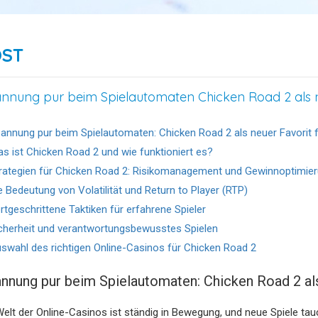
OST
nnung pur beim Spielautomaten Chicken Road 2 als n
annung pur beim Spielautomaten: Chicken Road 2 als neuer Favorit 
s ist Chicken Road 2 und wie funktioniert es?
rategien für Chicken Road 2: Risikomanagement und Gewinnoptimie
e Bedeutung von Volatilität und Return to Player (RTP)
rtgeschrittene Taktiken für erfahrene Spieler
cherheit und verantwortungsbewusstes Spielen
swahl des richtigen Online-Casinos für Chicken Road 2
nnung pur beim Spielautomaten: Chicken Road 2 als
Welt der Online-Casinos ist ständig in Bewegung, und neue Spiele tauch