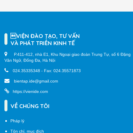
VIỆN ĐÀO TẠO, TƯ VẤN
VÀ PHÁT TRIỂN KINH TẾ
P.411-412, nhà E1, Khu Ngoại giao đoàn Trung Tự, số 6 Đặng
Văn Ngữ, Đống Đa, Hà Nội
024.35335348 - Fax: 024.35571873
bientap.ide@gmail.com
https://vienide.com
VỀ CHÚNG TÔI
Pháp lý
Tôn chỉ, mục đích