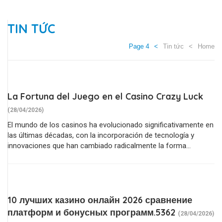
TIN TỨC
Page 4
Tin tức
Home
La Fortuna del Juego en el Casino Crazy Luck
(28/04/2026)
El mundo de los casinos ha evolucionado significativamente en
las últimas décadas, con la incorporación de tecnología y
innovaciones que han cambiado radicalmente la forma...
10 лучших казино онлайн 2026 сравнение
платформ и бонусных программ.5362
(28/04/2026)