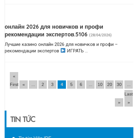
онлайн 2026 для новичков и профи
рекомендации экспертов.5106
(28/04/2026)
Лучшие казино онлайн 2026 для новичков и профи –
рекомендации экспертов
ИГРАТЬ ...
«
First
«
...
2
3
4
5
6
...
10
20
30
...
Last
»
»
TIN TỨC