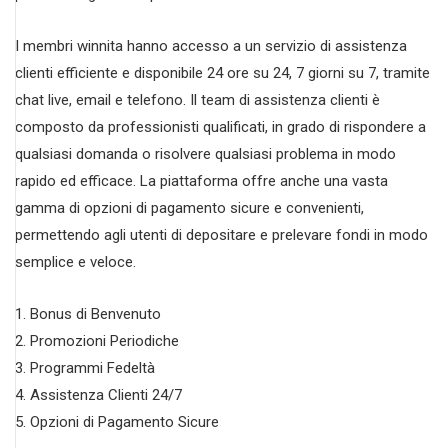
I membri winnita hanno accesso a un servizio di assistenza
clienti efficiente e disponibile 24 ore su 24, 7 giorni su 7, tramite
chat live, email e telefono. Il team di assistenza clienti è
composto da professionisti qualificati, in grado di rispondere a
qualsiasi domanda o risolvere qualsiasi problema in modo
rapido ed efficace. La piattaforma offre anche una vasta
gamma di opzioni di pagamento sicure e convenienti,
permettendo agli utenti di depositare e prelevare fondi in modo
semplice e veloce.
Bonus di Benvenuto
Promozioni Periodiche
Programmi Fedeltà
Assistenza Clienti 24/7
Opzioni di Pagamento Sicure