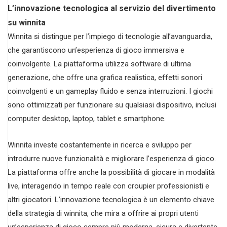
L’innovazione tecnologica al servizio del divertimento
su winnita
Winnita si distingue per l’impiego di tecnologie all’avanguardia,
che garantiscono un’esperienza di gioco immersiva e
coinvolgente. La piattaforma utilizza software di ultima
generazione, che offre una grafica realistica, effetti sonori
coinvolgenti e un gameplay fluido e senza interruzioni. I giochi
sono ottimizzati per funzionare su qualsiasi dispositivo, inclusi
computer desktop, laptop, tablet e smartphone.
Winnita investe costantemente in ricerca e sviluppo per
introdurre nuove funzionalità e migliorare l’esperienza di gioco.
La piattaforma offre anche la possibilità di giocare in modalità
live, interagendo in tempo reale con croupier professionisti e
altri giocatori. L’innovazione tecnologica è un elemento chiave
della strategia di winnita, che mira a offrire ai propri utenti