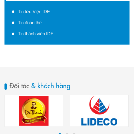
Tin tức Viện IDE
Tin đoàn thể
Tin thành viên IDE
Đối tác
& khách hàng