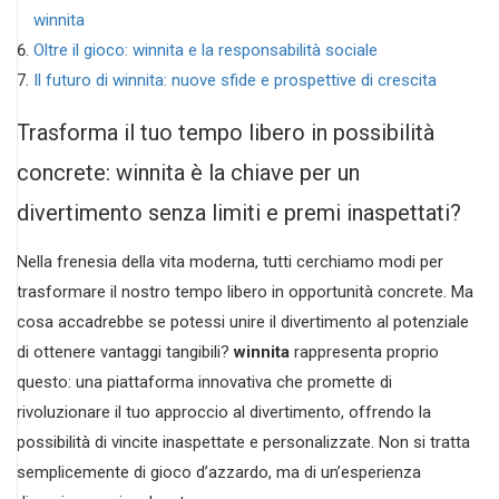
winnita
Oltre il gioco: winnita e la responsabilità sociale
Il futuro di winnita: nuove sfide e prospettive di crescita
Trasforma il tuo tempo libero in possibilità
concrete: winnita è la chiave per un
divertimento senza limiti e premi inaspettati?
Nella frenesia della vita moderna, tutti cerchiamo modi per
trasformare il nostro tempo libero in opportunità concrete. Ma
cosa accadrebbe se potessi unire il divertimento al potenziale
di ottenere vantaggi tangibili?
winnita
rappresenta proprio
questo: una piattaforma innovativa che promette di
rivoluzionare il tuo approccio al divertimento, offrendo la
possibilità di vincite inaspettate e personalizzate. Non si tratta
semplicemente di gioco d’azzardo, ma di un’esperienza