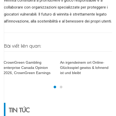
Winnita continuerà a promuovere il gioco responsabile e a
collaborare con organizzazioni specializzate per proteggere i
giocatori vulnerabili. Il futuro di winnita è strettamente legato
all’innovazione, alla sostenibilità e al benessere dei propri utenti.
Bài viết liên quan:
CrownGreen Gambling
An irgendeinem ort Online-
enterprise Canada Opinion
Glücksspiel gewiss & lohnend
2026, CrownGreen Earnings
ist und bleibt
TIN TỨC