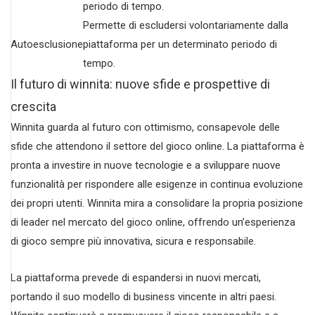
periodo di tempo.
Permette di escludersi volontariamente dalla
Autoesclusione
piattaforma per un determinato periodo di
tempo.
Il futuro di winnita: nuove sfide e prospettive di
crescita
Winnita guarda al futuro con ottimismo, consapevole delle
sfide che attendono il settore del gioco online. La piattaforma è
pronta a investire in nuove tecnologie e a sviluppare nuove
funzionalità per rispondere alle esigenze in continua evoluzione
dei propri utenti. Winnita mira a consolidare la propria posizione
di leader nel mercato del gioco online, offrendo un’esperienza
di gioco sempre più innovativa, sicura e responsabile.
La piattaforma prevede di espandersi in nuovi mercati,
portando il suo modello di business vincente in altri paesi.