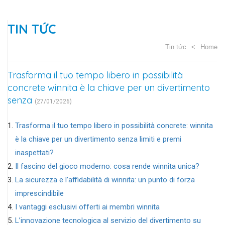
TIN TỨC
Tin tức
Home
Trasforma il tuo tempo libero in possibilità
concrete winnita è la chiave per un divertimento
senza
(27/01/2026)
Trasforma il tuo tempo libero in possibilità concrete: winnita
è la chiave per un divertimento senza limiti e premi
inaspettati?
Il fascino del gioco moderno: cosa rende winnita unica?
La sicurezza e l’affidabilità di winnita: un punto di forza
imprescindibile
I vantaggi esclusivi offerti ai membri winnita
L’innovazione tecnologica al servizio del divertimento su