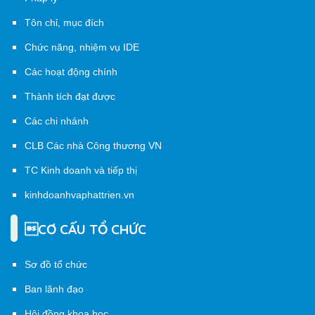
Tôn chỉ, mục đích
Chức năng, nhiệm vụ IDE
Các hoạt động chính
Thành tích đạt được
Các chi nhánh
CLB Các nhà Công thương VN
TC Kinh doanh và tiếp thị
kinhdoanhvaphattrien.vn
CƠ CẤU TỔ CHỨC
Sơ đồ tổ chức
Ban lãnh đạo
Hội đồng khoa học