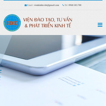
Email:
vienkinhte.ide@gmail.com
Tel:
0968.503.700