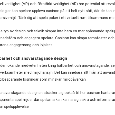
uell verklighet (VR) och förstärkt verklighet (AR) har potential att r
ologier kan spelare uppleva casinon på ett helt nytt sätt, där de kan
rsiv miljö. Tänk dig att spela poker i ett virtuellt rum tillsammans med
a typ av design och teknik skapar inte bara en mer spännande spelup
nadsföra och engagera spelare. Casinon kan skapa temafester och e
arens engagemang och lojalitet.
lbarhet och ansvarstagande design
den ökande medvetenheten kring hållbarhet och ansvarstagande, ser 
 verksamheter med miljöhänsyn. Det kan innebära allt från att använda 
gibesparande lösningar som minskar miljöpåverkan.
ansvarstagande designen sträcker sig också till hur casinon hanter
sparenta spelmiljöer där spelarna kan känna sig säkra och informerad
bar spelupplevelse.