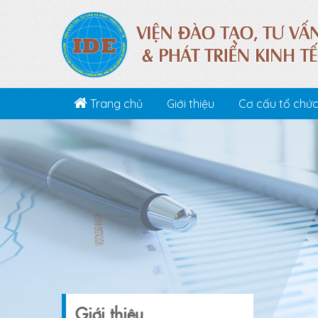
Trang chủ
Giới thiệu
Cơ cấu tổ chứ
Giới thiệu