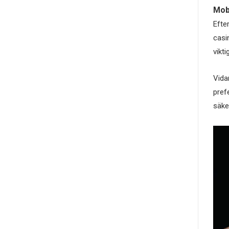
Mob
Efte
casi
vikt
Vida
pref
säke