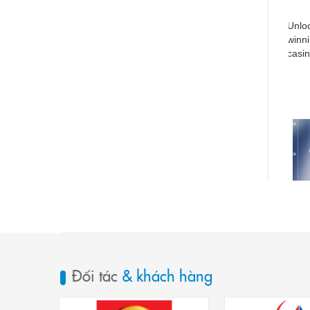
адани кор кардан бо
Unlocking the secrets of
Cult
изоҷи pinco casino Ч怎样
winning strategies at the
Gamb
ояд маблағи худро идора
casino
унем
Đối tác
& khách hàng