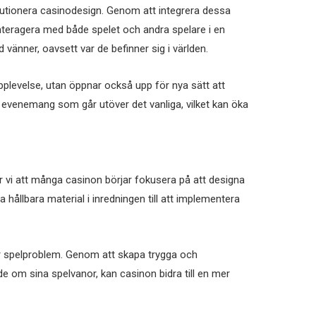
evolutionera casinodesign. Genom att integrera dessa
 interagera med både spelet och andra spelare i en
 vänner, oavsett var de befinner sig i världen.
plevelse, utan öppnar också upp för nya sätt att
venemang som går utöver det vanliga, vilket kan öka
vi att många casinon börjar fokusera på att designa
hållbara material i inredningen till att implementera
ar spelproblem. Genom att skapa trygga och
e om sina spelvanor, kan casinon bidra till en mer