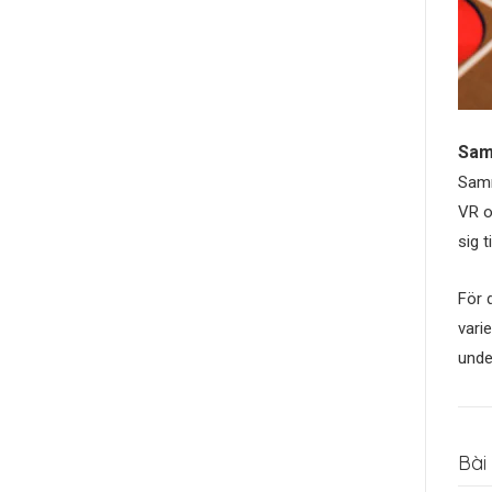
Sam
Samm
VR o
sig 
För 
vari
unde
Bài 