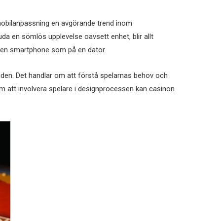
r mobilanpassning en avgörande trend inom
da en sömlös upplevelse oavsett enhet, blir allt
 på en smartphone som på en dator.
tiden. Det handlar om att förstå spelarnas behov och
om att involvera spelare i designprocessen kan casinon