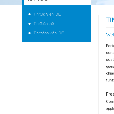
Tin tức Viện IDE
TI
Tin đoàn thể
Tin thành viên IDE
Web
Fort
cons
sost
ques
chia
funz
Fre
Comi
appl