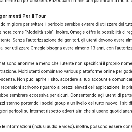
camente un po’ obsoleta, Bazoocam rimane una piattaforma molto ut
gerimenti Per Il Tour
do migliore per evitare il pericolo sarebbe evitare di utilizzare del tut
è nota come “Modalità spia”. Inoltre, Omegle offre la possibilità di reg
’utente. Senza l’autorizzazione dei genitori, gli utenti devono avere a
a, per utilizzare Omegle bisogna avere almeno 13 anni, con l’autorizz
hat sono anonime a meno che l’utente non specifichi il proprio nome e
strazione. Molti utenti combinano various piattaforme online per gode
scenze. Non puoi aprire il sito, accedere al tuo account e comunicare 
e recensioni scrivono riguardo ai prezzi elevati dell’applicazione. In pr
ebbe sembrare eccessiva per alcuni. Consentendo agli utenti di parte
zzi stanno portando i social group a un livello del tutto nuovo. I siti 
iori pericoli su Internet rispetto advert altri che si usano quotidiana
e le informazioni (inclusi audio e video), inoltre, possono essere cons