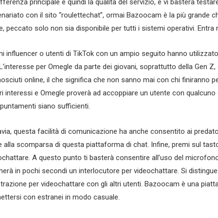
fferenza principale è quindi la qualità del servizio, e vi basterà testa
enariato con il sito “roulettechat”, ormai Bazoocam è la più grande cha
e, peccato solo non sia disponibile per tutti i sistemi operativi. Entra
ni influencer o utenti di TikTok con un ampio seguito hanno utilizzato
 L’interesse per Omegle da parte dei giovani, soprattutto della Gen Z,
osciuti online, il che significa che non sanno mai con chi finiranno p
ri interessi e Omegle proverà ad accoppiare un utente con qualcuno c
ppuntamenti siano sufficienti.
avia, questa facilità di comunicazione ha anche consentito ai predato
ne alla scomparsa di questa piattaforma di chat. Infine, premi sul tast
ochattare. A questo punto ti basterà consentire all’uso del microfono 
herà in pochi secondi un interlocutore per videochattare. Si distingue
strazione per videochattare con gli altri utenti. Bazoocam è una piatt
ettersi con estranei in modo casuale.