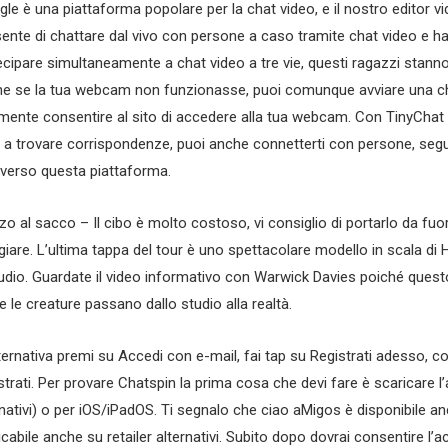
le è una piattaforma popolare per la chat video, e il nostro editor vi
ente di chattare dal vivo con persone a caso tramite chat video e ha
ecipare simultaneamente a chat video a tre vie, questi ragazzi stanno 
e se la tua webcam non funzionasse, puoi comunque avviare una chat 
mente consentire al sito di accedere alla tua webcam. Con TinyChat
e a trovare corrispondenze, puoi anche connetterti con persone, seg
averso questa piattaforma.
zo al sacco – Il cibo è molto costoso, vi consiglio di portarlo da fuori
iare. L’ultima tappa del tour è uno spettacolare modello in scala di Ho
tudio. Guardate il video informativo con Warwick Davies poiché quest
 le creature passano dallo studio alla realtà.
lternativa premi su Accedi con e-mail, fai tap su Registrati adesso, co
strati. Per provare Chatspin la prima cosa che devi fare è scaricare l’
rnativi) o per iOS/iPadOS. Ti segnalo che ciao aMigos è disponibile an
icabile anche su retailer alternativi. Subito dopo dovrai consentire l