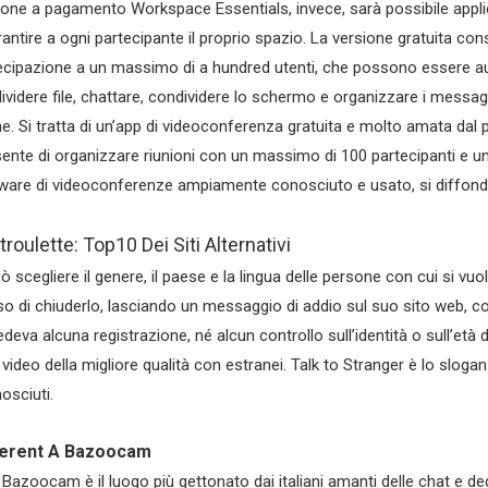
ione a pagamento Workspace Essentials, invece, sarà possibile applic
rantire a ogni partecipante il proprio spazio. La versione gratuita co
ecipazione a un massimo di a hundred utenti, che possono essere au
ividere file, chattare, condividere lo schermo e organizzare i messag
ne. Si tratta di un’app di videoconferenza gratuita e molto amata dal 
ente di organizzare riunioni con un massimo di 100 partecipanti e un
ware di videoconferenze ampiamente conosciuto e usato, si diffond
roulette: Top10 Dei Siti Alternativi
ò scegliere il genere, il paese e la lingua delle persone con cui si vuo
so di chiuderlo, lasciando un messaggio di addio sul suo sito web, con 
edeva alcuna registrazione, né alcun controllo sull’identità o sull’età d
 video della migliore qualità con estranei. Talk to Stranger è lo slog
osciuti.
ferent A Bazoocam
Bazoocam è il luogo più gettonato dai italiani amanti delle chat e degli