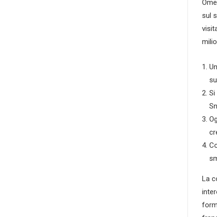
Omeg
sul 
visi
mili
Un
su
Si
Sn
Og
cr
Co
sm
La c
inte
form