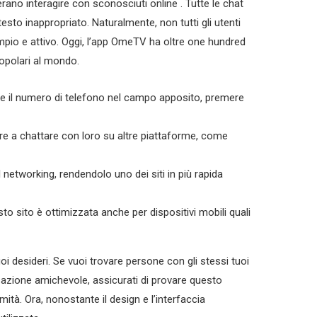
no interagire con sconosciuti online . Tutte le chat
sto inappropriato. Naturalmente, non tutti gli utenti
mpio e attivo. Oggi, l’app OmeTV ha oltre one hundred
popolari al mondo.
are il numero di telefono nel campo apposito, premere
re a chattare con loro su altre piattaforme, come
 networking, rendendolo uno dei siti in più rapida
o sito è ottimizzata anche per dispositivi mobili quali
oi desideri. Se vuoi trovare persone con gli stessi tuoi
rsazione amichevole, assicurati di provare questo
mità. Ora, nonostante il design e l’interfaccia