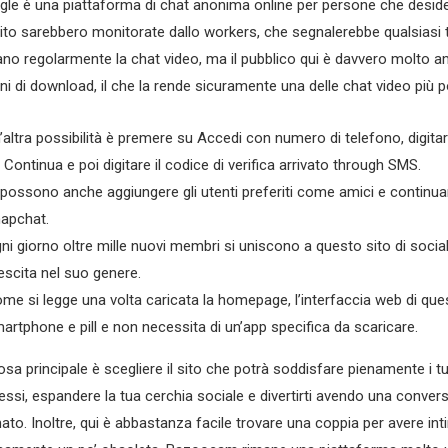
le è una piattaforma di chat anonima online per persone che desidera
sito sarebbero monitorate dallo workers, che segnalerebbe qualsiasi te
tano regolarmente la chat video, ma il pubblico qui è davvero molto a
oni di download, il che la rende sicuramente una delle chat video più 
’altra possibilità è premere su Accedi con numero di telefono, digit
 Continua e poi digitare il codice di verifica arrivato through SMS.
 possono anche aggiungere gli utenti preferiti come amici e continua
apchat.
ni giorno oltre mille nuovi membri si uniscono a questo sito di social
escita nel suo genere.
me si legge una volta caricata la homepage, l’interfaccia web di quest
artphone e pill e non necessita di un’app specifica da scaricare.
osa principale è scegliere il sito che potrà soddisfare pienamente i tu
ressi, espandere la tua cerchia sociale e divertirti avendo una conve
ato. Inoltre, qui è abbastanza facile trovare una coppia per avere inti