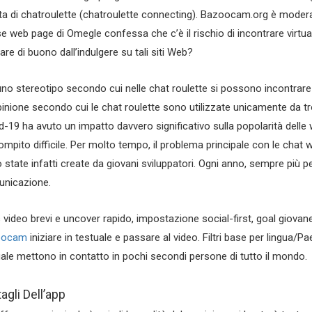
ita di chatroulette (chatroulette connecting). Bazoocam.org è moderat
e web page di Omegle confessa che c’è il rischio di incontrare virtu
are di buono dall’indulgere su tali siti Web?
uno stereotipo secondo cui nelle chat roulette si possono incontrare so
pinione secondo cui le chat roulette sono utilizzate unicamente da tro
d-19 ha avuto un impatto davvero significativo sulla popolarità del
ompito difficile. Per molto tempo, il problema principale con le chat
 state infatti create da giovani sviluppatori. Ogni anno, sempre più p
nicazione.
s video brevi e uncover rapido, impostazione social-first, goal giovane
oocam
iniziare in testuale e passare al video. Filtri base per lingua/
ale mettono in contatto in pochi secondi persone di tutto il mondo.
agli Dell’app