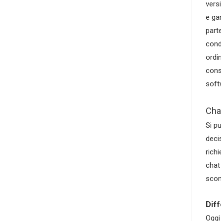
vers
e ga
part
cond
ordi
cons
soft
Chat
Si pu
deci
richi
chat
scon
Dif
Oggi 