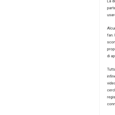
La di
part
usar
Alcu
fan.
scon
prop
di a
Tutt
infi
vide
cerc
regi
conn