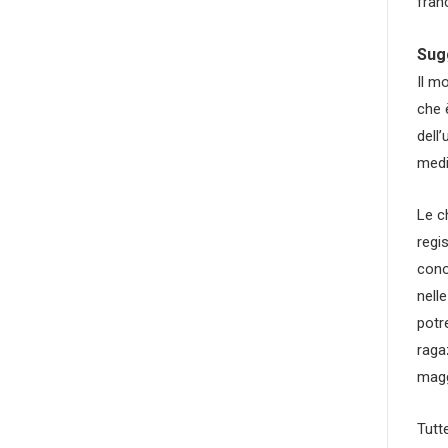
fran
Sug
Il mo
che 
dell
medi
Le c
regi
cono
nell
potr
raga
magg
Tutt