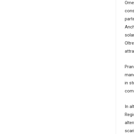
Omeg
cons
part
Anch
sola
Oltr
attr
Pran
mang
in s
come
In a
Regi
alte
scar