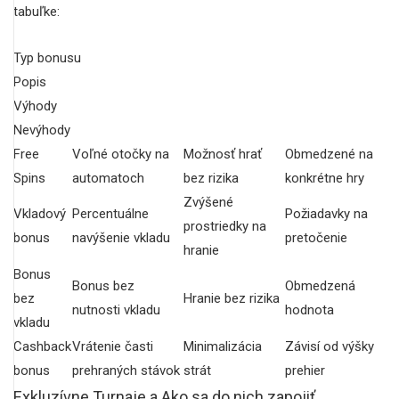
tabuľke:
Typ bonusu
Popis
Výhody
Nevýhody
Free
Voľné otočky na
Možnosť hrať
Obmedzené na
Spins
automatoch
bez rizika
konkrétne hry
Zvýšené
Vkladový
Percentuálne
Požiadavky na
prostriedky na
bonus
navýšenie vkladu
pretočenie
hranie
Bonus
Bonus bez
Obmedzená
bez
Hranie bez rizika
nutnosti vkladu
hodnota
vkladu
Cashback
Vrátenie časti
Minimalizácia
Závisí od výšky
bonus
prehraných stávok
strát
prehier
Exkluzívne Turnaje a Ako sa do nich zapojiť