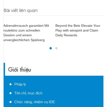
Bài viết liên quan:
enalinrausch garantiert Mit
Beyond the Bets Elevate Your
Dare
lettino zum schnellen
Play with winspirit and Claim
into 
winn und einem
Daily Rewards.
Chic
ergleichlichen Spielverg
Risi
Giới thiệu
Pháp lý
Tôn chỉ, mục đích
Chức năng, nhiệm vụ IDE