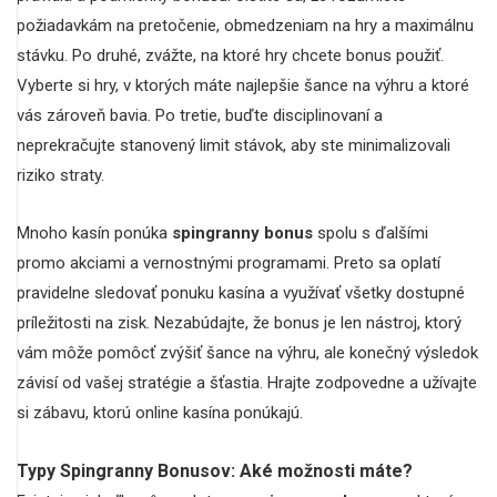
požiadavkám na pretočenie, obmedzeniam na hry a maximálnu
stávku. Po druhé, zvážte, na ktoré hry chcete bonus použiť.
Vyberte si hry, v ktorých máte najlepšie šance na výhru a ktoré
vás zároveň bavia. Po tretie, buďte disciplinovaní a
neprekračujte stanovený limit stávok, aby ste minimalizovali
riziko straty.
Mnoho kasín ponúka
spingranny bonus
spolu s ďalšími
promo akciami a vernostnými programami. Preto sa oplatí
pravidelne sledovať ponuku kasína a využívať všetky dostupné
príležitosti na zisk. Nezabúdajte, že bonus je len nástroj, ktorý
vám môže pomôcť zvýšiť šance na výhru, ale konečný výsledok
závisí od vašej stratégie a šťastia. Hrajte zodpovedne a užívajte
si zábavu, ktorú online kasína ponúkajú.
Typy Spingranny Bonusov: Aké možnosti máte?