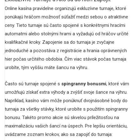
Online kasína pravidelne organizujú exkluzívne turnaje, ktoré
ponúkajú hráčom možnosť súťažiť medzi sebou o atraktívne
ceny. Tieto turnaje sú často spojené s konkrétnymi hracími
automatmi alebo stolnými hrami a vyžadujú od hráčov určité
kvalifikačné kroky. Zapojenie sa do turnaja je zvyčajne
jednoduché a pozostáva z registrácie a hrania oprávnených
hier počas určitého obdobia. Čím viac stávok počas turnaja
urobíte, tým vyššiu máte šancu na výhru.
Často sú turnaje spojené s
spingranny bonusmi
, ktoré vám
umožňujú získať extra výhody a zvýšiť svoje šance na výhru.
Napríklad, kasíno vám môže ponúknuť dvojnásobné body do
turnaja za všetky stávky, ktoré urobíte s použitím spingranny
bonusu. Takéto promo akcie sú skvelou príležitosťou na
maximalizáciu vašich šancí na úspech. Pre lepšiu orientáciu,
uvádzame zoznam krokov, ako sa zapojiť do turnaja: