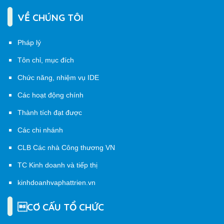
VỀ CHÚNG TÔI
Pháp lý
Tôn chỉ, mục đích
Chức năng, nhiệm vụ IDE
Các hoạt động chính
Thành tích đạt được
Các chi nhánh
CLB Các nhà Công thương VN
TC Kinh doanh và tiếp thị
kinhdoanhvaphattrien.vn
CƠ CẤU TỔ CHỨC