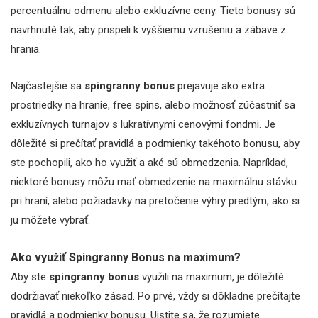
percentuálnu odmenu alebo exkluzívne ceny. Tieto bonusy sú
navrhnuté tak, aby prispeli k vyššiemu vzrušeniu a zábave z
hrania.
Najčastejšie sa
spingranny bonus
prejavuje ako extra
prostriedky na hranie, free spins, alebo možnosť zúčastniť sa
exkluzívnych turnajov s lukratívnymi cenovými fondmi. Je
dôležité si prečítať pravidlá a podmienky takéhoto bonusu, aby
ste pochopili, ako ho využiť a aké sú obmedzenia. Napríklad,
niektoré bonusy môžu mať obmedzenie na maximálnu stávku
pri hraní, alebo požiadavky na pretočenie výhry predtým, ako si
ju môžete vybrať.
Ako využiť Spingranny Bonus na maximum?
Aby ste
spingranny bonus
využili na maximum, je dôležité
dodržiavať niekoľko zásad. Po prvé, vždy si dôkladne prečítajte
pravidlá a podmienky bonusu. Uistite sa, že rozumiete