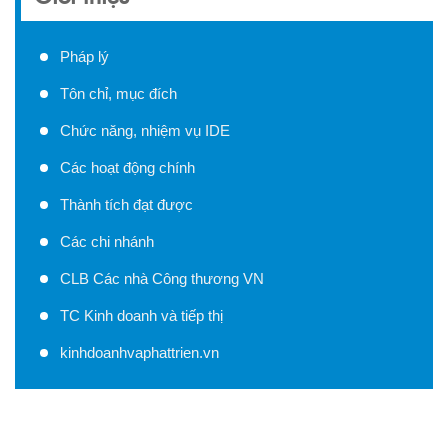
Pháp lý
Tôn chỉ, mục đích
Chức năng, nhiệm vụ IDE
Các hoạt động chính
Thành tích đạt được
Các chi nhánh
CLB Các nhà Công thương VN
TC Kinh doanh và tiếp thị
kinhdoanhvaphattrien.vn