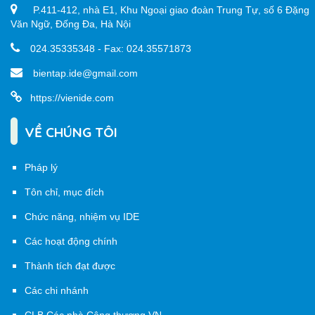
P.411-412, nhà E1, Khu Ngoại giao đoàn Trung Tự, số 6 Đặng
Văn Ngữ, Đống Đa, Hà Nội
024.35335348 - Fax: 024.35571873
bientap.ide@gmail.com
https://vienide.com
VỀ CHÚNG TÔI
Pháp lý
Tôn chỉ, mục đích
Chức năng, nhiệm vụ IDE
Các hoạt động chính
Thành tích đạt được
Các chi nhánh
CLB Các nhà Công thương VN