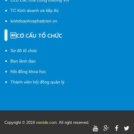
TC Kinh doanh và tiếp thị
kinhdoanhvaphattrien.vn
CƠ CẤU TỔ CHỨC
Sơ đồ tổ chức
Ban lãnh đạo
Hội đồng khoa học
Thành viên hội đồng quản lý
Copyright © 2019
vienide.com
. All right reserved.