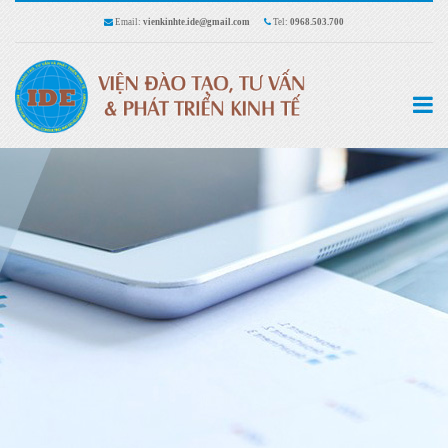
Email:
vienkinhte.ide@gmail.com
Tel:
0968.503.700