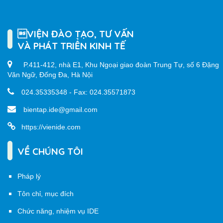
VIỆN ĐÀO TẠO, TƯ VẤN
VÀ PHÁT TRIỂN KINH TẾ
P.411-412, nhà E1, Khu Ngoại giao đoàn Trung Tự, số 6 Đặng
Văn Ngữ, Đống Đa, Hà Nội
024.35335348 - Fax: 024.35571873
bientap.ide@gmail.com
https://vienide.com
VỀ CHÚNG TÔI
Pháp lý
Tôn chỉ, mục đích
Chức năng, nhiệm vụ IDE