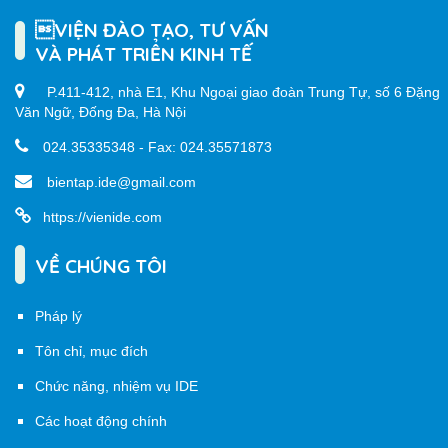
VIỆN ĐÀO TẠO, TƯ VẤN
VÀ PHÁT TRIỂN KINH TẾ
P.411-412, nhà E1, Khu Ngoại giao đoàn Trung Tự, số 6 Đặng
Văn Ngữ, Đống Đa, Hà Nội
024.35335348 - Fax: 024.35571873
bientap.ide@gmail.com
https://vienide.com
VỀ CHÚNG TÔI
Pháp lý
Tôn chỉ, mục đích
Chức năng, nhiệm vụ IDE
Các hoạt động chính