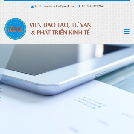
Email:
vienkinhte.ide@gmail.com
Tel:
0968.503.700