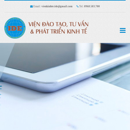
Email:
vienkinhte.ide@gmail.com
Tel:
0968.503.700