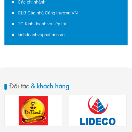
Các chi nhánh
CLB Các nhà Công thương VN
TC Kinh doanh và tiếp thị
kinhdoanhvaphattrien.vn
Đối tác
& khách hàng