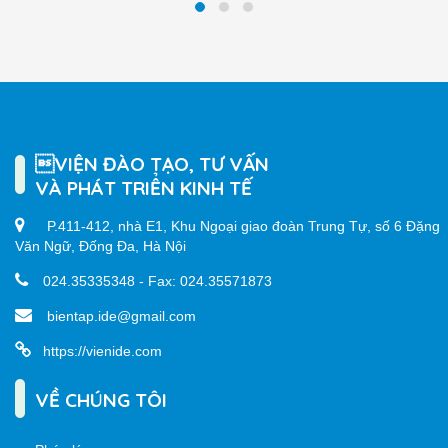
VIỆN ĐÀO TẠO, TƯ VẤN
VÀ PHÁT TRIỂN KINH TẾ
P.411-412, nhà E1, Khu Ngoại giao đoàn Trung Tự, số 6 Đặng
Văn Ngữ, Đống Đa, Hà Nội
024.35335348 - Fax: 024.35571873
bientap.ide@gmail.com
https://vienide.com
VỀ CHÚNG TÔI