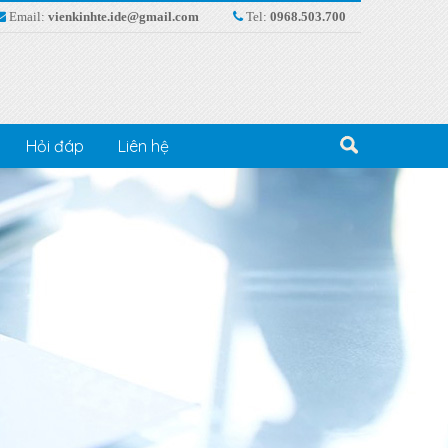
Email:
vienkinhte.ide@gmail.com
Tel:
0968.503.700
Hỏi đáp
Liên hệ