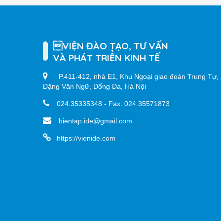
VIỆN ĐÀO TẠO, TƯ VẤN
VÀ PHÁT TRIỂN KINH TẾ
P.411-412, nhà E1, Khu Ngoại giao đoàn Trung Tự, 
Đặng Văn Ngữ, Đống Đa, Hà Nội
024.35335348 - Fax: 024.35571873
bientap.ide@gmail.com
https://vienide.com