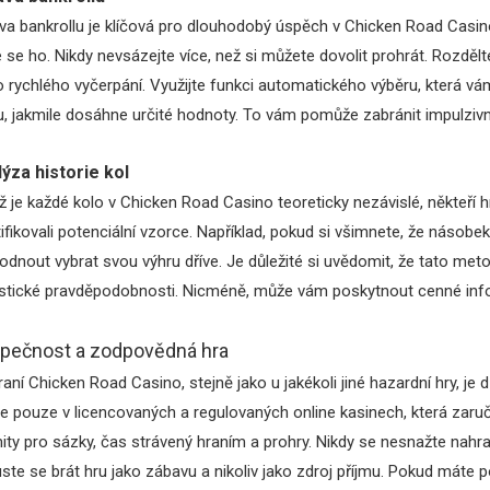
va bankrollu je klíčová pro dlouhodobý úspěch v Chicken Road Casino.
e se ho. Nikdy nevsázejte více, než si můžete dovolit prohrát. Rozdělt
ko rychlého vyčerpání. Využijte funkci automatického výběru, která vá
u, jakmile dosáhne určité hodnoty. To vám pomůže zabránit impulziv
ýza historie kol
yž je každé kolo v Chicken Road Casino teoreticky nezávislé, někteří h
tifikovali potenciální vzorce. Například, pokud si všimnete, že násob
odnout vybrat svou výhru dříve. Je důležité si uvědomit, že tato met
istické pravděpodobnosti. Nicméně, může vám poskytnout cenné in
pečnost a zodpovědná hra
hraní Chicken Road Casino, stejně jako u jakékoli jiné hazardní hry, j
te pouze v licencovaných a regulovaných online kasinech, která zaruč
imity pro sázky, čas strávený hraním a prohry. Nikdy se nesnažte nahra
ste se brát hru jako zábavu a nikoliv jako zdroj příjmu. Pokud máte 