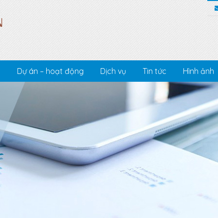
c
Dự án – hoạt động
Dịch vụ
Tin tức
Hình ảnh