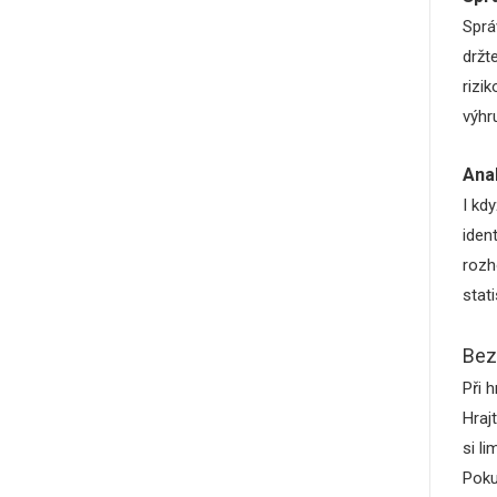
Sprá
držt
rizi
výhr
Anal
I kd
iden
rozh
stat
Bez
Při 
Hraj
si l
Poku