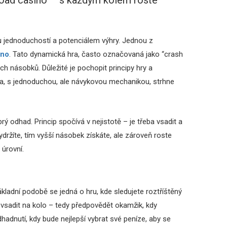
 road casino – s každým kolem roste
vou jednoduchostí a potenciálem výhry. Jednou z
ino
. Tato dynamická hra, často označovaná jako “crash
h násobků. Důležité je pochopit principy hry a
ra, s jednoduchou, ale návykovou mechanikou, strhne
ý odhad. Princip spočívá v nejistotě – je třeba vsadit a
ydržíte, tím vyšší násobek získáte, ale zároveň roste
 úrovní.
kladní podobě se jedná o hru, kde sledujete roztříštěný
 vsadit na kolo – tedy předpovědět okamžik, kdy
adnutí, kdy bude nejlepší vybrat své peníze, aby se