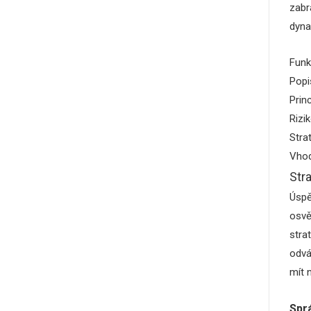
zabr
dyna
Fun
Popi
Princ
Rizi
Stra
Vhod
Str
Úspě
osvě
stra
odvá
mít 
Spr