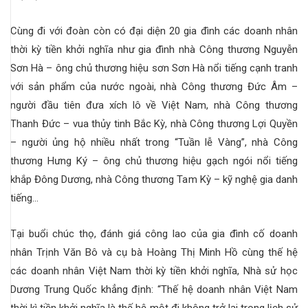
Cùng đi với đoàn còn có đại diện 20 gia đình các doanh nhân
thời kỳ tiền khởi nghĩa như gia đình nhà Công thương Nguyễn
Sơn Hà – ông chủ thương hiệu sơn Sơn Hà nổi tiếng cạnh tranh
với sản phẩm của nước ngoài, nhà Công thương Đức Âm –
người đầu tiên đưa xích lô về Việt Nam, nhà Công thương
Thanh Đức – vua thủy tinh Bắc Kỳ, nhà Công thương Lợi Quyền
– người ủng hộ nhiều nhất trong “Tuần lễ Vàng”, nhà Công
thương Hưng Ký – ông chủ thương hiệu gạch ngói nổi tiếng
khắp Đông Dương, nhà Công thương Tam Kỳ – kỹ nghệ gia danh
tiếng…
Tại buổi chúc thọ, đánh giá công lao của gia đình cố doanh
nhân Trịnh Văn Bô và cụ bà Hoàng Thị Minh Hồ cùng thế hệ
các doanh nhân Việt Nam thời kỳ tiền khởi nghĩa, Nhà sử học
Dương Trung Quốc khẳng định: “Thế hệ doanh nhân Việt Nam
thời kì tiền khởi nghĩa là thế hệ một đi không trở lại trong lịch sử