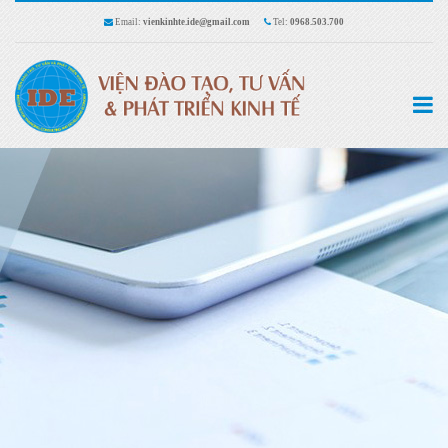
Email:
vienkinhte.ide@gmail.com
Tel:
0968.503.700